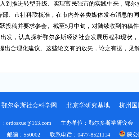
入到推进转型升级、实现富民强市的实践中来，鄂尔
传部、市社科联核准，在市内外各类媒体发布消息的
跃投稿并要求参会。
截至
5月中旬，对陆续收到的稿件
角出发，认真探析鄂尔多斯经济社会发展历程和现状，
提出合理化建议。这些论文有的放矢，论之有据，见
鄂尔多斯社会科学网
北京学研究基地
杭州国
rdosxue@163.com
主办单位：鄂尔多斯学研究会
邮编：550002
联系电话：0477-8521114
蒙公网