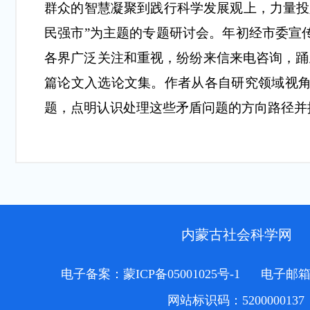
群众的智慧凝聚到践行科学发展观上，力量投
民强市”为主题的专题研讨会。年初经市委宣
各界广泛关注和重视，纷纷来信来电咨询，踊
篇论文入选
论文集
。作者
从
各自研究领域视
题，点明认识处理这些矛盾问题的方向路径并
内蒙古社会科学网
电子备案：蒙ICP备05001025号-1
电子邮箱：o
网站标识码：5200000137